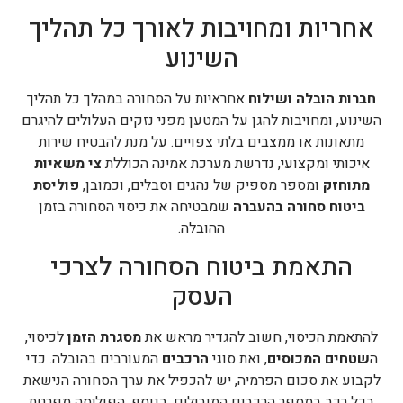
אחריות ומחויבות לאורך כל תהליך
השינוע
חברות הובלה ושילוח
אחראיות על הסחורה במהלך כל תהליך
השינוע, ומחויבות להגן על המטען מפני נזקים העלולים להיגרם
מתאונות או ממצבים בלתי צפויים. על מנת להבטיח שירות
איכותי ומקצועי, נדרשת מערכת אמינה הכוללת
צי משאיות
מתוחזק
ומספר מספיק של נהגים וסבלים, וכמובן,
פוליסת
ביטוח סחורה בהעברה
שמבטיחה את כיסוי הסחורה בזמן
ההובלה.
התאמת ביטוח הסחורה לצרכי
העסק
להתאמת הכיסוי, חשוב להגדיר מראש את
מסגרת הזמן
לכיסוי,
ה
שטחים המכוסים
, ואת סוגי
הרכבים
המעורבים בהובלה. כדי
לקבוע את סכום הפרמיה, יש להכפיל את ערך הסחורה הנישאת
בכל רכב במספר הרכבים המובילים. בנוסף, הפוליסה מפרטת