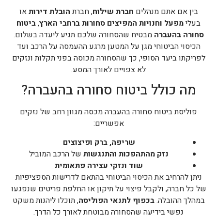
בין אם אתם מנהלים
חברת שילוח
, חברת
הובלת דירות
או
בעלי
מפעל וחנויות המפיצים סחורות ברחבי הארץ
,
ביטוח
סחורה בהעברה
מבטיח שהסחורה שלכם תגיע ליעדה בשלום.
הכיסוי הביטוחי מגן על המטען מרגע ההעמסה על הרכב ועד
לפריקתו ביעד הסופי, כך שהסחורה מכוסה בפני תקלות ונזקים
לא צפויים לאורך המסע.
מה כולל ביטוח סחורה בהעברה?
פוליסת ביטוח סחורה בהעברה מכסה מגוון רחב של נזקים
אפשריים:
שריפה, ברק ופיצוצים
נזק מהתהפכות והתנגשות
של הרכב המוביל
שוד ונזקי עצירה פתאומית
ניתן להרחיב את הכיסוי הביטוחי בהתאם לדרישות הספציפיות
של כל חברה, ולקבל פיצוי על תיקון או החלפת פריטים שנפגעו
במהלך ההובלה.
בכפוף לתנאי הפוליסה
, תוכלו ליהנות משקט
נפשי בידיעה שהסחורה מבוטחת לאורך כל הדרך.