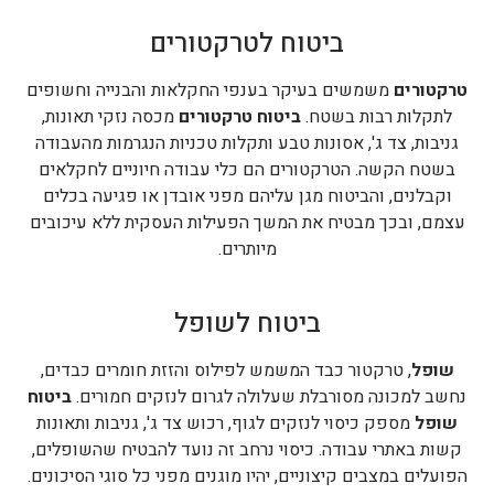
ביטוח לטרקטורים
טרקטורים
משמשים בעיקר בענפי החקלאות והבנייה וחשופים
לתקלות רבות בשטח.
ביטוח טרקטורים
מכסה נזקי תאונות,
גניבות, צד ג', אסונות טבע ותקלות טכניות הנגרמות מהעבודה
בשטח הקשה. הטרקטורים הם כלי עבודה חיוניים לחקלאים
וקבלנים, והביטוח מגן עליהם מפני אובדן או פגיעה בכלים
עצמם, ובכך מבטיח את המשך הפעילות העסקית ללא עיכובים
מיותרים.
ביטוח לשופל
שופל
, טרקטור כבד המשמש לפילוס והזזת חומרים כבדים,
נחשב למכונה מסורבלת שעלולה לגרום לנזקים חמורים.
ביטוח
שופל
מספק כיסוי לנזקים לגוף, רכוש צד ג', גניבות ותאונות
קשות באתרי עבודה. כיסוי נרחב זה נועד להבטיח שהשופלים,
הפועלים במצבים קיצוניים, יהיו מוגנים מפני כל סוגי הסיכונים.